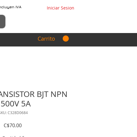
ncluyen IVA
Iniciar Sesion
Carrito
ANSISTOR BJT NPN
1500V 5A
SKU: C328D0684
Precio
C$70.00