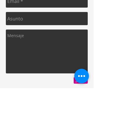
Send
LEGSA
​Dir: Semaforos Puente desnivel Julio
Buitrago Carretera Norte 3 1/2 C. Norte.
Managua, Nicaragua.
Whatsapp: +(505) 8816-2805
Horarios: Lunes a Viernes. 9am - 5pm
Sabado y Domingo: Cerrado.