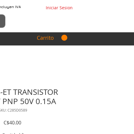
ncluyen IVA
Iniciar Sesion
Carrito
-ET TRANSISTOR
 PNP 50V 0.15A
SKU: C285D0589
Precio
C$40.00