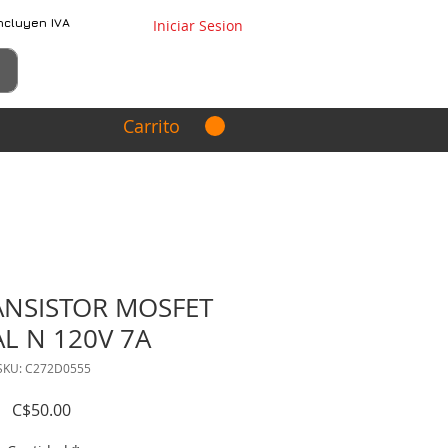
ncluyen IVA
Iniciar Sesion
Carrito
ANSISTOR MOSFET
L N 120V 7A
SKU: C272D0555
Precio
C$50.00