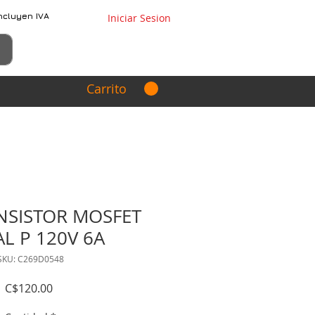
ncluyen IVA
Iniciar Sesion
Carrito
ANSISTOR MOSFET
L P 120V 6A
SKU: C269D0548
Precio
C$120.00