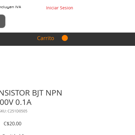
ncluyen IVA
Iniciar Sesion
Carrito
NSISTOR BJT NPN
00V 0.1A
SKU: C251D0505
Precio
C$20.00