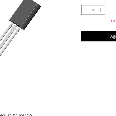
Sol
Agr
160V 1A TO-92MOD