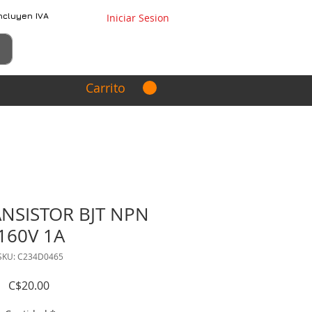
ncluyen IVA
Iniciar Sesion
Carrito
ANSISTOR BJT NPN
160V 1A
SKU: C234D0465
Precio
C$20.00