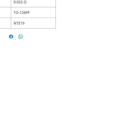
0.022 Ω
TO-126FP
NTE19