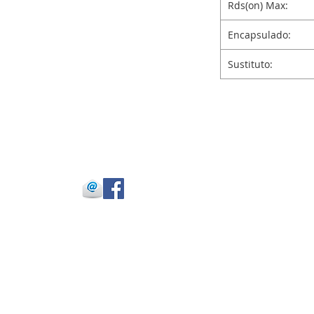
Rds(on) Max:
Encapsulado:
Sustituto:
 Julio Buitrago
 -