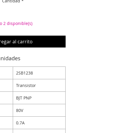
Cantidad
*
o 2 disponible(s)
egar al carrito
unidades
2SB1238
Transistor
BJT PNP
80V
0.7A