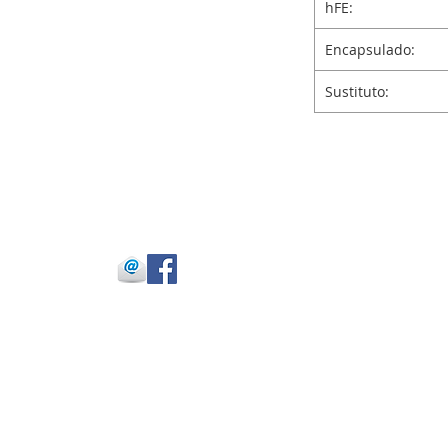
hFE:
Encapsulado:
Sustituto:
 Julio Buitrago
 -