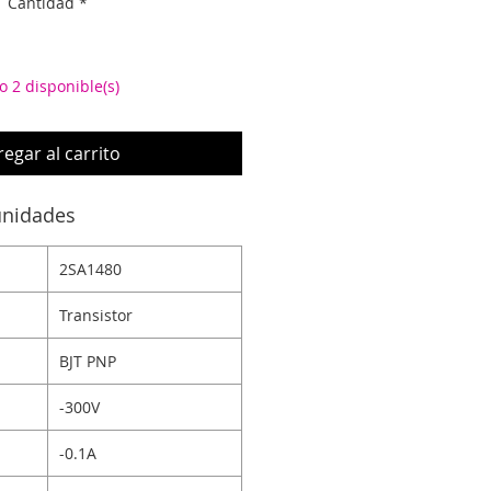
Cantidad
*
o 2 disponible(s)
egar al carrito
unidades
2SA1480
Transistor
BJT PNP
-300V
-0.1A