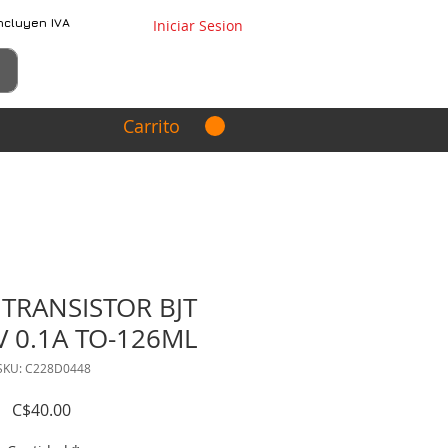
ncluyen IVA
Iniciar Sesion
Carrito
 TRANSISTOR BJT
V 0.1A TO-126ML
SKU: C228D0448
Precio
C$40.00