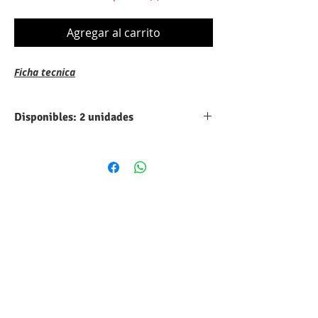
Agregar al carrito
Ficha tecnica
Disponibles: 2 unidades
Codigo:
2SA1296
Categoria:
Transistor
Subcategoria:
BJT PNP
Voltaje DC:
-20V
Amperaje (Ic):
-2A
hFE:
120-400