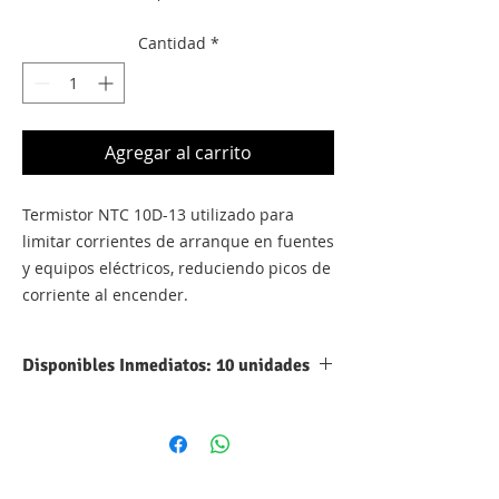
Cantidad
*
Agregar al carrito
Termistor NTC 10D-13 utilizado para
limitar corrientes de arranque en fuentes
y equipos eléctricos, reduciendo picos de
corriente al encender.
Disponibles Inmediatos: 10 unidades
Parámetro
Valor
Tipo
Termistor NTC
(coeficiente negativo