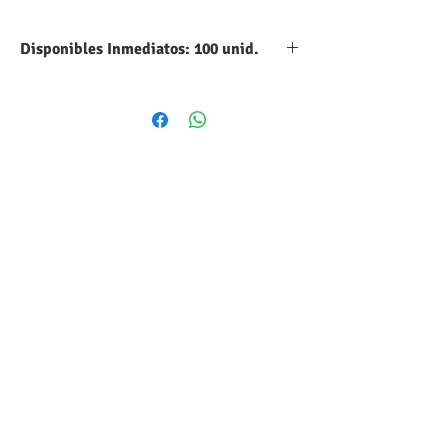
Disponibles Inmediatos: 100 unid.
Cantidad
Precio Unit.
Precio Total
1
C$ 70
C$ 70
50
C$ 60
C$ 3,000
100
C$ 50
C$ 5,000
Pedidos:
En caso se requiera de algun
pedido con mas cantidades, favor enviar su
solicitud al correo de
ventas@Legsa.net