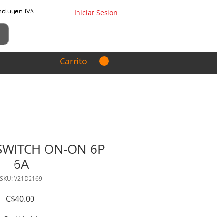
ncluyen IVA
Iniciar Sesion
Carrito
 SWITCH ON-ON 6P
6A
SKU: V21D2169
Precio
C$40.00