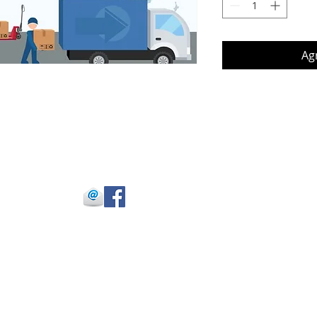
Agr
 Julio Buitrago
 -