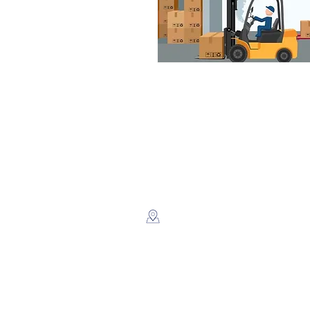
LEGSA
​Dir: Semaforos Puente desnivel
Carretera Norte 3 1/2 C. Norte.
Managua, Nicaragua.
Whatsapp: +(505) 8816-2805
Horarios: Lunes a Viernes. 9am
5pm