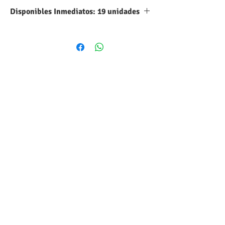
Disponibles Inmediatos: 19 unidades
Encapsulado
Through
Hole,D=12mm
Operating
-20℃~+70℃
Temperature
Diameter(φD)
12mm
Driver
Active Buzzer
Circuitry
(Built-in Driving
Circuit)
Resonant
2.7kHz
Frequency
Voltage
12V
Rating