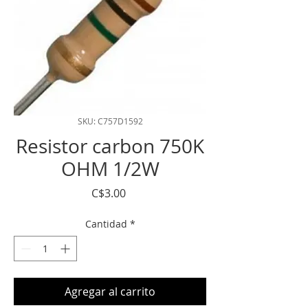
SKU: C757D1592
Resistor carbon 750K
OHM 1/2W
Precio
C$3.00
Cantidad
*
Agregar al carrito