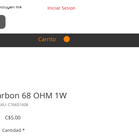
ncluyen IVA
Iniciar Sesion
Carrito
carbon 68 OHM 1W
SKU: C766D1608
Precio
C$5.00
Cantidad
*