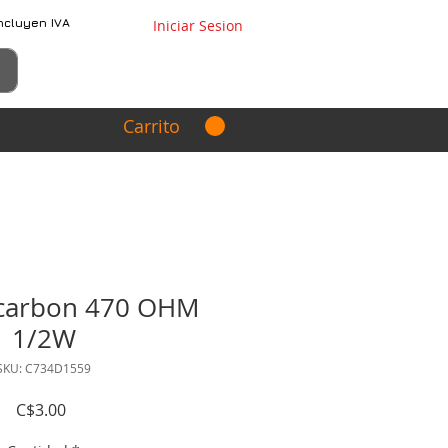
ncluyen IVA
Iniciar Sesion
Carrito
 carbon 470 OHM
1/2W
SKU: C734D1559
Precio
C$3.00