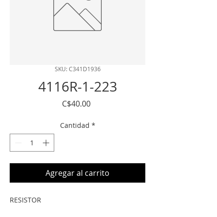
SKU: C341D1936
4116R-1-223
Precio
C$40.00
Cantidad
*
Agregar al carrito
RESISTOR