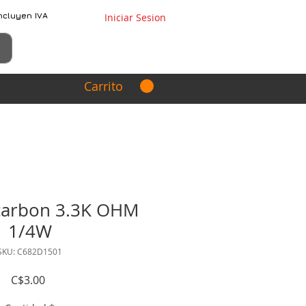
ncluyen IVA
Iniciar Sesion
Carrito
 carbon 3.3K OHM
1/4W
SKU: C682D1501
Precio
C$3.00