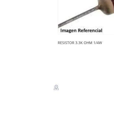
RESISTOR 3.3K OHM 1/4W
LEGSA
​Dir: Semaforos Puente desnivel
Carretera Norte 3 1/2 C. Norte.
Managua, Nicaragua.
Whatsapp: +(505) 8816-2805