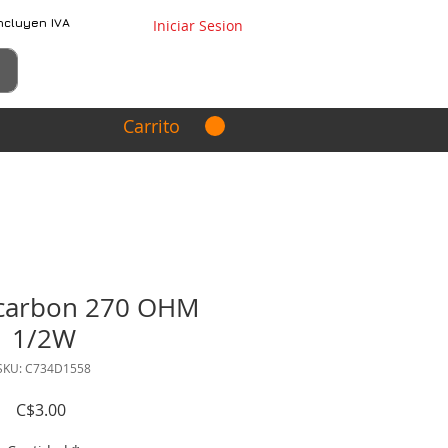
ncluyen IVA
Iniciar Sesion
Carrito
 carbon 270 OHM
1/2W
SKU: C734D1558
Precio
C$3.00