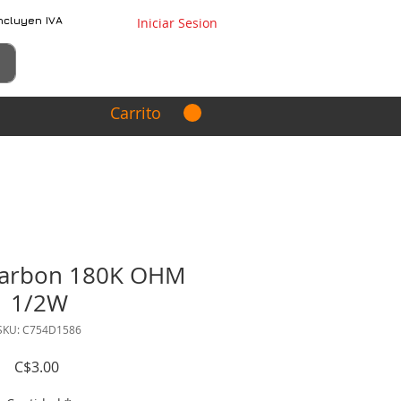
ncluyen IVA
Iniciar Sesion
Carrito
 carbon 180K OHM
1/2W
SKU: C754D1586
Precio
C$3.00