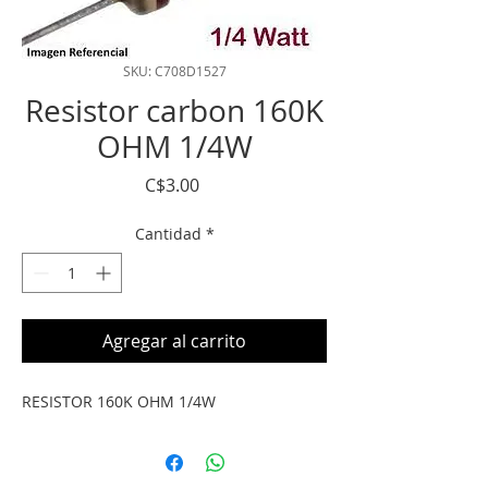
SKU: C708D1527
Resistor carbon 160K
OHM 1/4W
Precio
C$3.00
Cantidad
*
Agregar al carrito
RESISTOR 160K OHM 1/4W