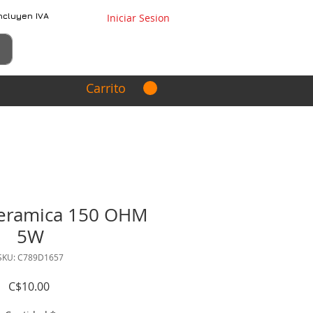
ncluyen IVA
Iniciar Sesion
Carrito
ceramica 150 OHM
5W
SKU: C789D1657
Precio
C$10.00