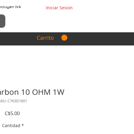
ncluyen IVA
Iniciar Sesion
Carrito
carbon 10 OHM 1W
SKU: C763D1601
Precio
C$5.00
Cantidad
*