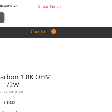
ncluyen IVA
Iniciar Sesion
Carrito
 carbon 1.8K OHM
1/2W
SKU: C741D1569
Precio
C$3.00