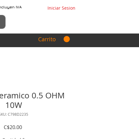
ncluyen IVA
Iniciar Sesion
Carrito
ceramico 0.5 OHM
10W
SKU: C798D2235
Precio
C$20.00