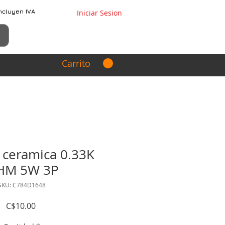
ncluyen IVA
Iniciar Sesion
Carrito
 ceramica 0.33K
HM 5W 3P
SKU: C784D1648
Precio
C$10.00