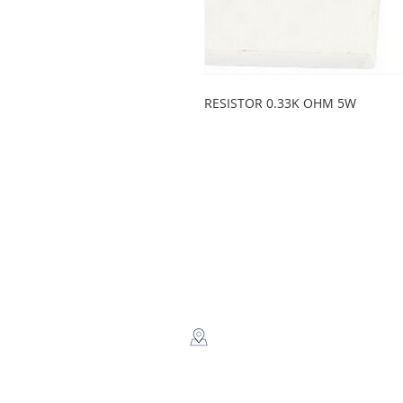
RESISTOR 0.33K OHM 5W
LEGSA
​Dir: Semaforos Puente desnivel
Carretera Norte 3 1/2 C. Norte.
Managua, Nicaragua.
Whatsapp: +(505) 8816-2805