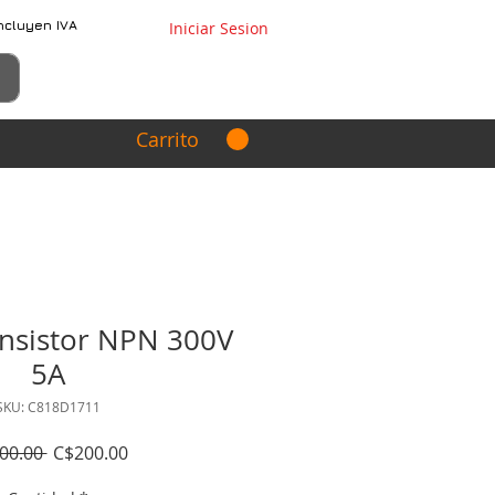
ncluyen IVA
Iniciar Sesion
Carrito
nsistor NPN 300V
5A
SKU: C818D1711
Precio
Precio
00.00 
C$200.00
de