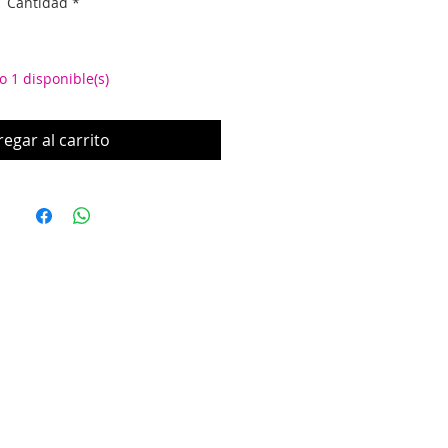
Cantidad
*
oferta
o 1 disponible(s)
egar al carrito