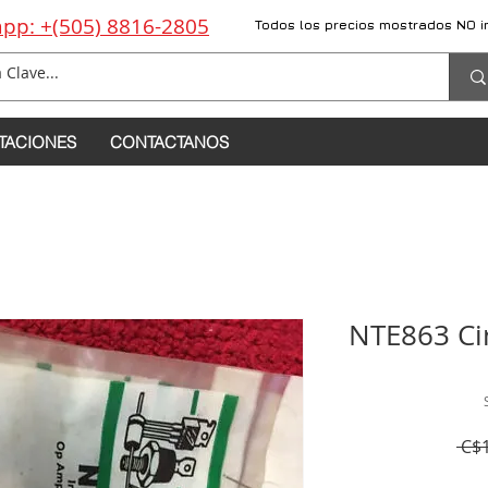
pp: +(505) 8816-2805
Todos los precios mostrados NO i
TACIONES
CONTACTANOS
NTE863 Cir
 C$