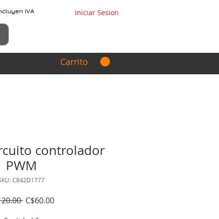
ncluyen IVA
Iniciar Sesion
Carrito
cuito controlador
PWM
SKU: C842D1777
Precio
Precio
120.00 
C$60.00
de