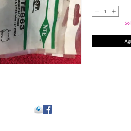
Sol
Agr
 Julio Buitrago