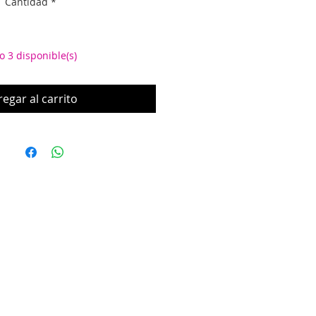
Cantidad
*
oferta
o 3 disponible(s)
egar al carrito