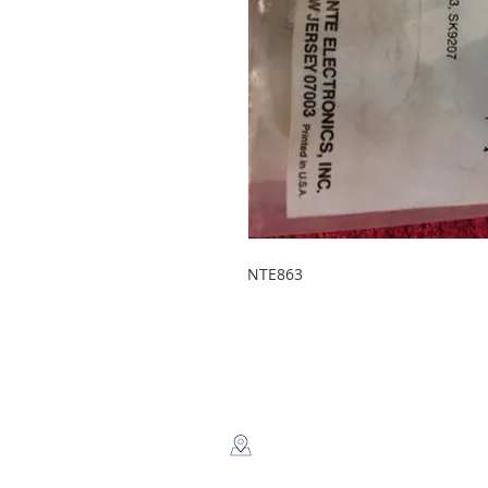
NTE863
LEGSA
​Dir: Semaforos Puente desnivel
Carretera Norte 3 1/2 C. Norte.
Managua, Nicaragua.