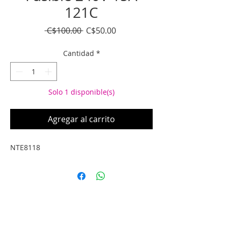
121C
Precio
Precio
 C$100.00 
C$50.00
de
oferta
Cantidad
*
Solo 1 disponible(s)
Agregar al carrito
NTE8118