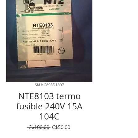
SKU: C898D1897
NTE8103 termo
fusible 240V 15A
104C
Precio
Precio
 C$100.00 
C$50.00
de