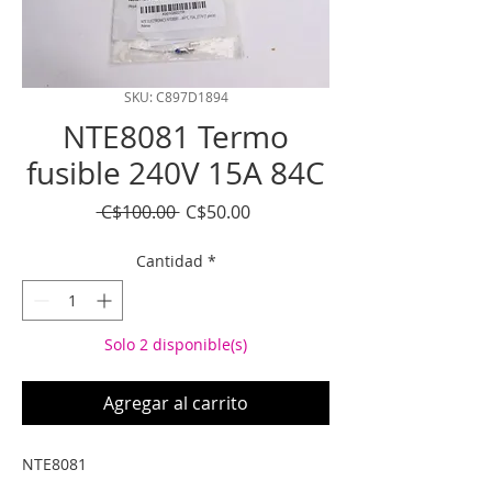
SKU: C897D1894
NTE8081 Termo
fusible 240V 15A 84C
Precio
Precio
 C$100.00 
C$50.00
de
oferta
Cantidad
*
Solo 2 disponible(s)
Agregar al carrito
NTE8081