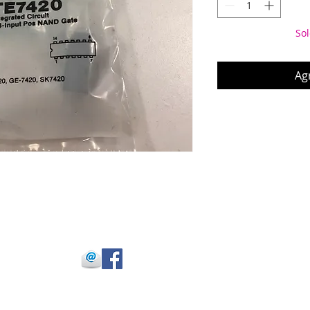
Sol
Agr
 Julio Buitrago