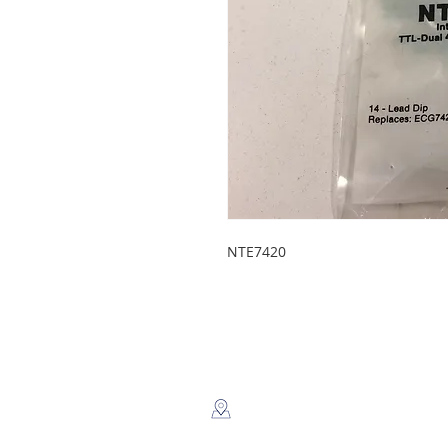
NTE7420
LEGSA
​Dir: Semaforos Puente desnivel
Carretera Norte 3 1/2 C. Norte.
Managua, Nicaragua.