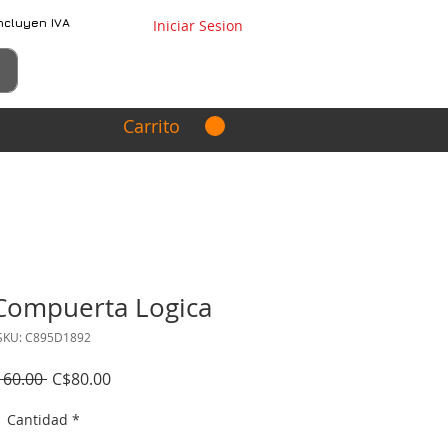
ncluyen IVA
Iniciar Sesion
Carrito
Compuerta Logica
SKU: C895D1892
Precio
Precio
160.00 
C$80.00
de
Cantidad
*
oferta