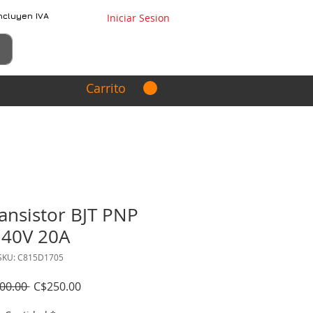
ncluyen IVA
Iniciar Sesion
Carrito
ansistor BJT PNP
140V 20A
SKU: C815D1705
Precio
Precio
00.00 
C$250.00
de