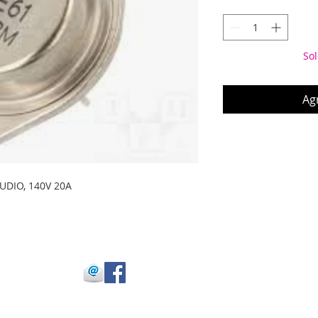
Sol
Agr
DIO, 140V 20A
 Julio Buitrago