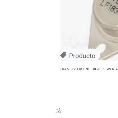
TRANSISTOR PNP HIGH POWER AU
LEGSA
​Dir: Semaforos Puente desnivel
Carretera Norte 3 1/2 C. Norte.