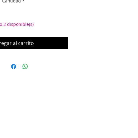
Cantidad
*
oferta
o 2 disponible(s)
egar al carrito