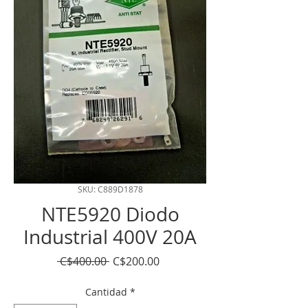
SKU: C889D1878
NTE5920 Diodo
Industrial 400V 20A
Precio
Precio
 C$400.00 
C$200.00
de
oferta
Cantidad
*