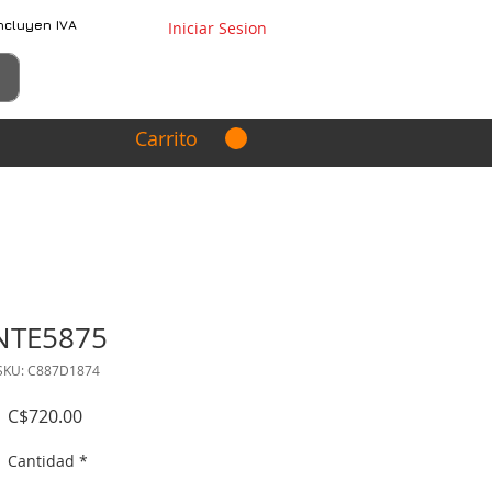
ncluyen IVA
Iniciar Sesion
Carrito
NTE5875
SKU: C887D1874
Precio
C$720.00
Cantidad
*