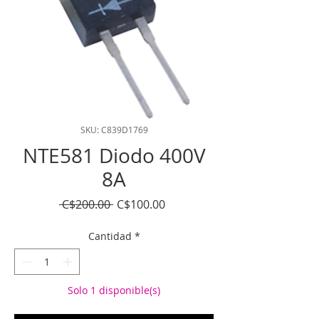
SKU: C839D1769
NTE581 Diodo 400V
8A
Precio
Precio
 C$200.00 
C$100.00
de
oferta
Cantidad
*
Solo 1 disponible(s)