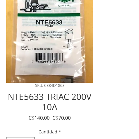
SKU: C884D1868
NTE5633 TRIAC 200V
10A
Precio
Precio
 C$140.00 
C$70.00
de
oferta
Cantidad
*