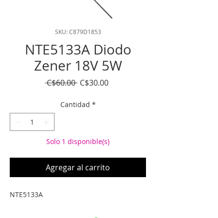
SKU: C879D1853
NTE5133A Diodo
Zener 18V 5W
Precio
Precio
 C$60.00 
C$30.00
de
oferta
Cantidad
*
Solo 1 disponible(s)
Agregar al carrito
NTE5133A