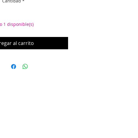
Cantidad
*
oferta
o 1 disponible(s)
egar al carrito