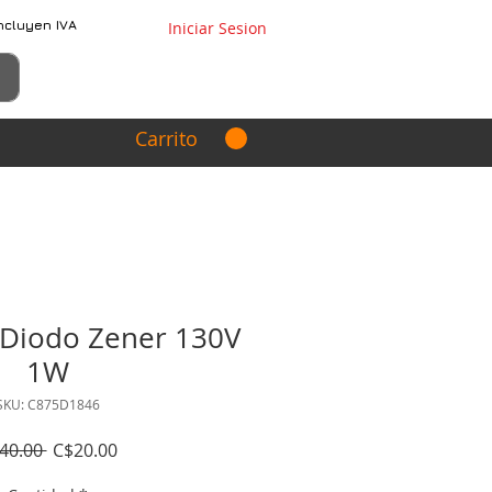
ncluyen IVA
Iniciar Sesion
Carrito
Diodo Zener 130V
1W
SKU: C875D1846
Precio
Precio
40.00 
C$20.00
de