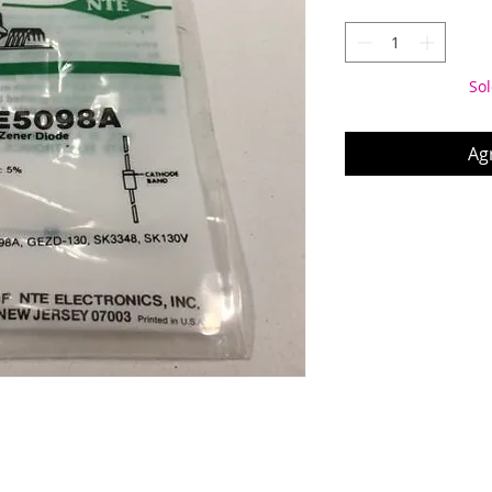
Sol
Agr