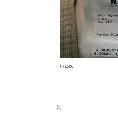
NTE506
LEGSA
​Dir: Semaforos Puente desnivel
Carretera Norte 3 1/2 C. Norte.
Managua, Nicaragua.