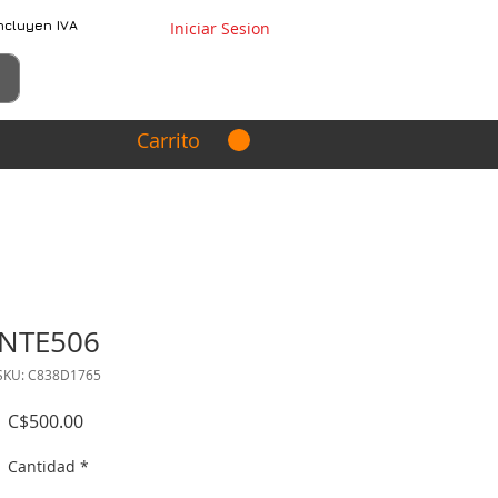
ncluyen IVA
Iniciar Sesion
Carrito
NTE506
SKU: C838D1765
Precio
C$500.00
Cantidad
*