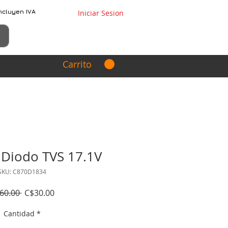
ncluyen IVA
Iniciar Sesion
Carrito
Diodo TVS 17.1V
SKU: C870D1834
Precio
Precio
60.00 
C$30.00
de
Cantidad
*
oferta