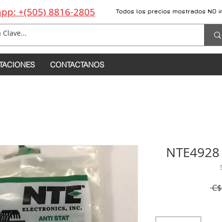
pp: +(505) 8816-2805
Todos los precios mostrados NO i
TACIONES
CONTACTANOS
NTE4928 
 C$