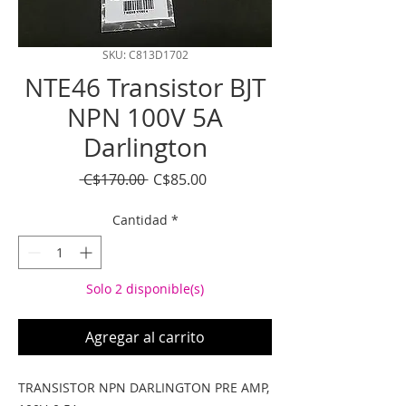
SKU: C813D1702
NTE46 Transistor BJT
NPN 100V 5A
Darlington
Precio
Precio
 C$170.00 
C$85.00
de
oferta
Cantidad
*
Solo 2 disponible(s)
Agregar al carrito
TRANSISTOR NPN DARLINGTON PRE AMP,