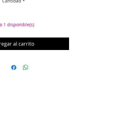
Cantidad
*
oferta
o 1 disponible(s)
egar al carrito