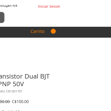
ncluyen IVA
Iniciar Sesion
Carrito
nsistor Dual BJT
PNP 50V
SKU: C813D1701
Precio
Precio
00.00 
C$100.00
de