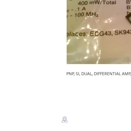
PNP, SI, DUAL, DIFFERENTIAL AM
LEGSA
​Dir: Semaforos Puente desnivel
Carretera Norte 3 1/2 C. Norte.
Managua, Nicaragua.