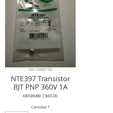
SKU: C836D1762
NTE397 Transistor
BJT PNP 360V 1A
Precio
Precio
 C$120.00 
C$60.00
de
oferta
Cantidad
*