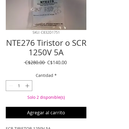
SKU: C832D1751
NTE276 Tiristor o SCR
1250V 5A
Precio
Precio
 C$280.00 
C$140.00
de
oferta
Cantidad
*
Solo 2 disponible(s)
Agregar al carrito
SCR TIRISTOR 1250V 5A