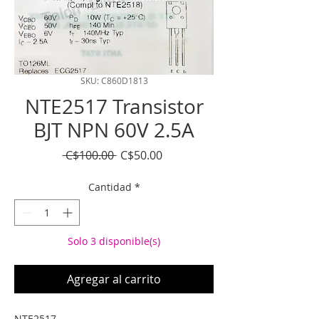
SKU: C860D1813
NTE2517 Transistor
BJT NPN 60V 2.5A
Precio
Precio
 C$100.00 
C$50.00
de
oferta
Cantidad
*
Solo 3 disponible(s)
Agregar al carrito
NTE2517