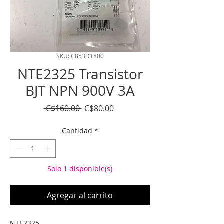
SKU: C853D1800
NTE2325 Transistor
BJT NPN 900V 3A
Precio
Precio
 C$160.00 
C$80.00
de
oferta
Cantidad
*
Solo 1 disponible(s)
Agregar al carrito
NTE2325