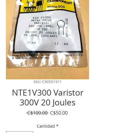
SKU: C905D1911
NTE1V300 Varistor
300V 20 Joules
Precio
Precio
 C$100.00 
C$50.00
de
oferta
Cantidad
*